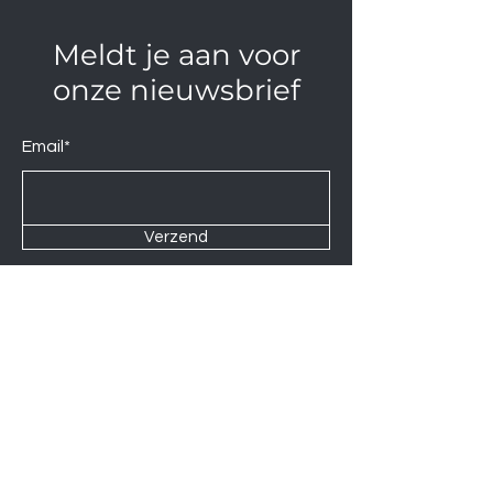
Meldt je aan voor
onze nieuwsbrief
Email*
Verzend
Contact us at
Wij zijn elke Zaterdag geopend van
10:00 tot 14:00.
U kunt natuurlijk ook op afspraak op
andere momenten langskomen.
Let op
06-06-2026
zijn wij gesloten.