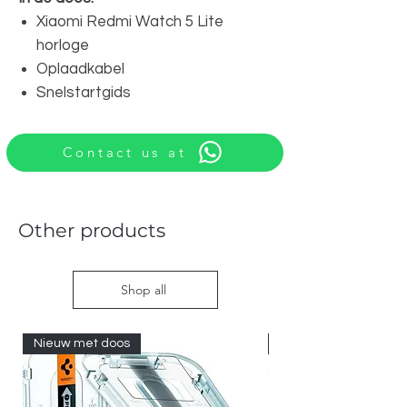
Xiaomi Redmi Watch 5 Lite
horloge
Oplaadkabel
Snelstartgids
Contact us at
Other products
Shop all
Nieuw met doos
Nieuw met doos