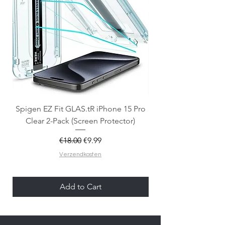
Spigen EZ Fit GLAS.tR iPhone 15 Pro
OtterBox React Mag
Clear 2-Pack (Screen Protector)
Regular Price
Sale Price
€18.00
€9.99
Verzendkosten
Add to Cart