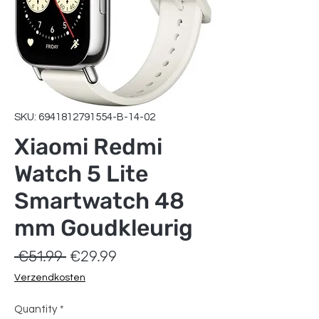
SKU: 6941812791554-B-14-02
Xiaomi Redmi
Watch 5 Lite
Smartwatch 48
mm Goudkleurig
Regular
Sale
 €51.99 
€29.99
Price
Price
Verzendkosten
Quantity
*