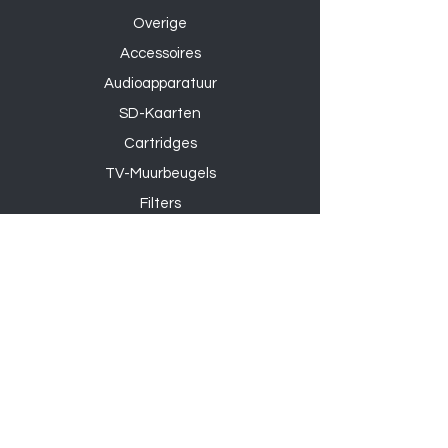
Overige
Accessoires
Audioapparatuur
SD-Kaarten
Cartridges
TV-Muurbeugels
Filters
Koffiezetapparaten
Kranen
Spoelbakken
Sanitair
Douchesets
Algemene voorwaarden
Openingstijden
Adres