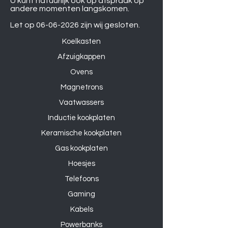
U kunt natuurlijk ook op afspraak op
andere momenten langskomen.
Let op
06-06-2026
zijn wij gesloten.
Koelkasten
Afzuigkappen
Ovens
Magnetrons
Vaatwassers
Inductie kookplaten
Keramische kookplaten
Gas kookplaten
Hoesjes
Telefoons
Gaming
Kabels
Powerbanks