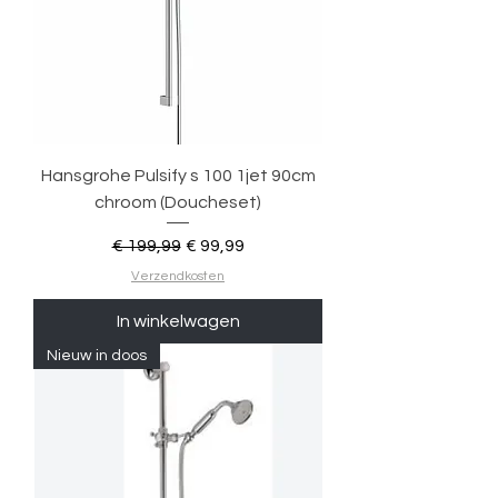
Hansgrohe Pulsify s 100 1jet 90cm
chroom (Doucheset)
Normale prijs
Verkoopprijs
€ 199,99
€ 99,99
Verzendkosten
In winkelwagen
Nieuw in doos