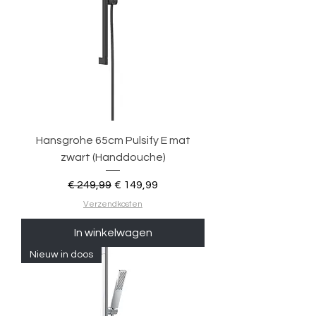
Hansgrohe 65cm Pulsify E mat
zwart (Handdouche)
Normale prijs
Verkoopprijs
€ 249,99
€ 149,99
Verzendkosten
In winkelwagen
Nieuw in doos