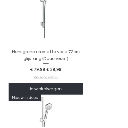
Hansgrohe crometta vario 72cm
glijstang (Doucheset)
Normale prijs
Verkoopprijs
€ 79,99
€ 39,99
Verzendkosten
In winkelwagen
Nieuw in doos