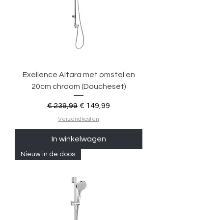
Exellence Altara met omstel en
20cm chroom (Doucheset)
Normale prijs
Verkoopprijs
€ 239,99
€ 149,99
Verzendkosten
In winkelwagen
Nieuw in de doos