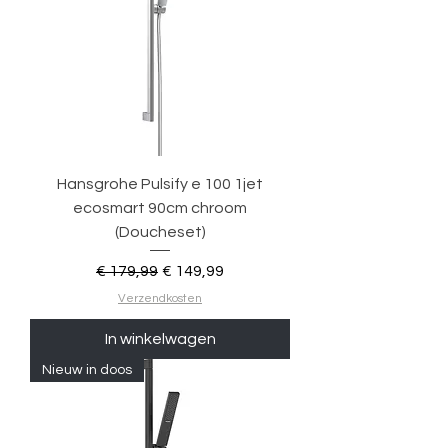
Hansgrohe Pulsify e 100 1jet
ecosmart 90cm chroom
(Doucheset)
Normale prijs
Verkoopprijs
€ 179,99
€ 149,99
Verzendkosten
In winkelwagen
Nieuw in doos