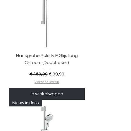
Hansgrohe Pulsify E Glijstang
Chroom (Doucheset)
Normale prijs
Verkoopprijs
€ 159,99
€ 99,99
Verzendkosten
In winkelwagen
Nieuw in doos