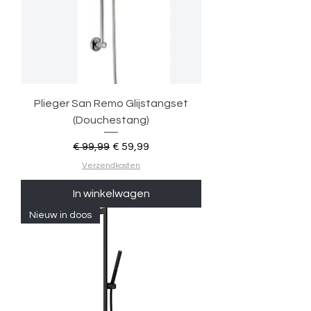
Plieger San Remo Glijstangset
(Douchestang)
Normale prijs
Verkoopprijs
€ 99,99
€ 59,99
Verzendkosten
In winkelwagen
Nieuw in doos