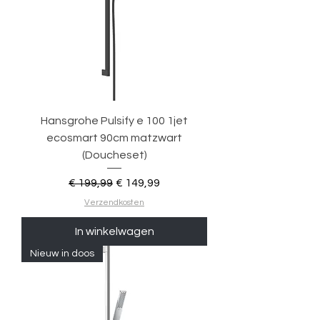
Hansgrohe Pulsify e 100 1jet
ecosmart 90cm matzwart
(Doucheset)
Normale prijs
Verkoopprijs
€ 199,99
€ 149,99
Verzendkosten
In winkelwagen
Nieuw in doos