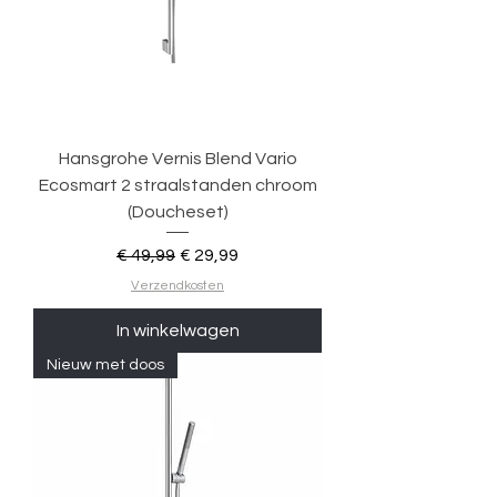
Hansgrohe Vernis Blend Vario
Ecosmart 2 straalstanden chroom
(Doucheset)
Normale prijs
Verkoopprijs
€ 49,99
€ 29,99
Verzendkosten
In winkelwagen
Nieuw met doos