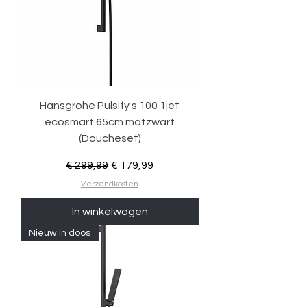
Hansgrohe Pulsify s 100 1jet
ecosmart 65cm matzwart
(Doucheset)
Normale prijs
Verkoopprijs
€ 299,99
€ 179,99
Verzendkosten
In winkelwagen
Nieuw in doos