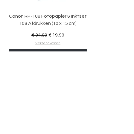
Canon RP-108 Fotopapier & Inktset
108 Afdrukken (10 x 15 cm)
Normale prijs
Verkoopprijs
€ 34,99
€ 19,99
Verzendkosten
In winkelwagen
Nieuw met doos