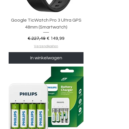
Google TicWatch Pro 3 Ultra GPS
48mm (Smartwatch)
Normale prijs
Verkoopprijs
€ 227,49
€ 149,99
Verzendkosten
In winkelwagen