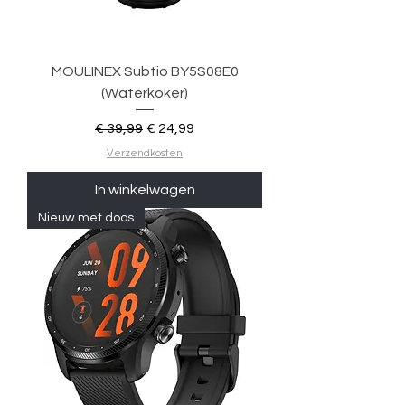
MOULINEX Subtio BY5S08E0
(Waterkoker)
Normale prijs
Verkoopprijs
€ 39,99
€ 24,99
Verzendkosten
In winkelwagen
Nieuw met doos