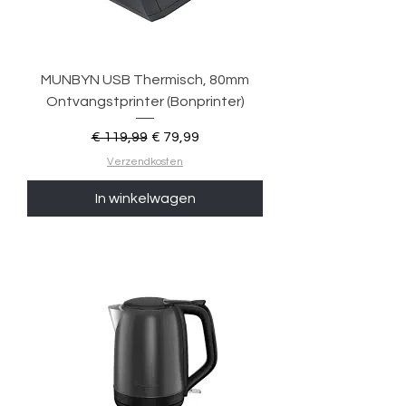
MUNBYN USB Thermisch, 80mm
Ontvangstprinter (Bonprinter)
Normale prijs
Verkoopprijs
€ 119,99
€ 79,99
Verzendkosten
In winkelwagen