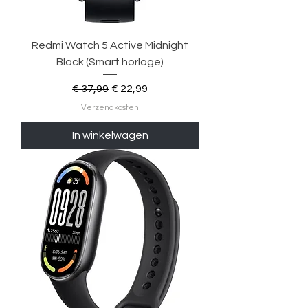
Redmi Watch 5 Active Midnight
Black (Smart horloge)
Normale prijs
Verkoopprijs
€ 37,99
€ 22,99
Verzendkosten
In winkelwagen