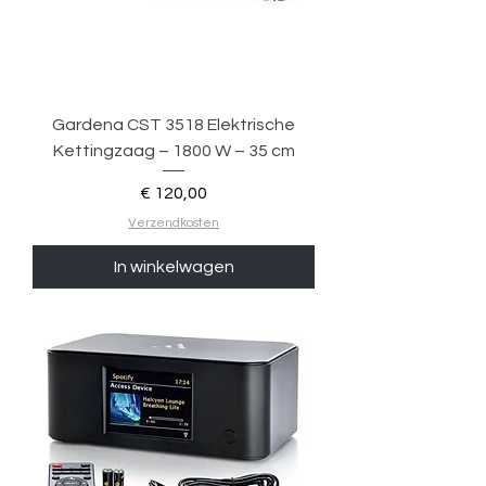
Gardena CST 3518 Elektrische
Kettingzaag – 1800 W – 35 cm
Prijs
€ 120,00
Verzendkosten
In winkelwagen