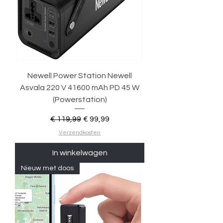
Newell Power Station Newell
Asvala 220 V 41600 mAh PD 45 W
(Powerstation)
Normale prijs
Verkoopprijs
€ 119,99
€ 99,99
Verzendkosten
In winkelwagen
Nieuw met doos