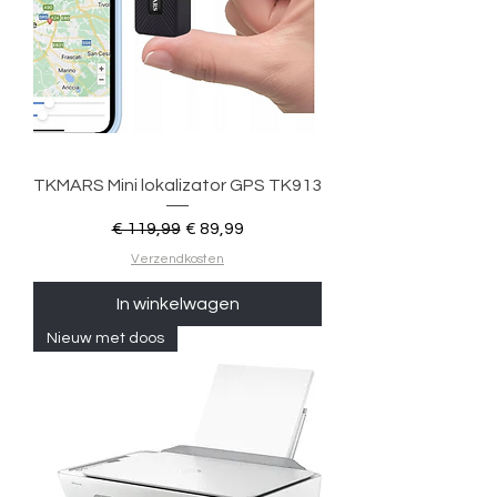
TKMARS Mini lokalizator GPS TK913
Normale prijs
Verkoopprijs
€ 119,99
€ 89,99
Verzendkosten
In winkelwagen
Nieuw met doos