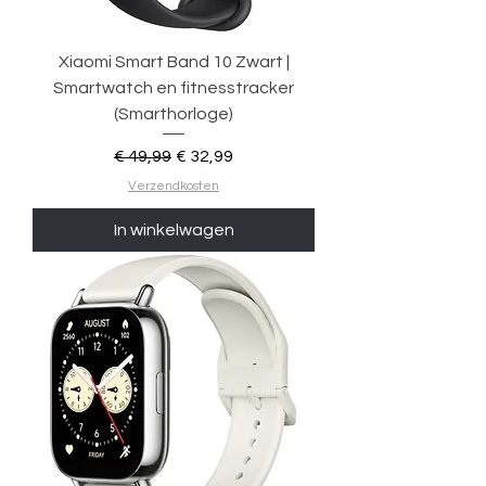
Xiaomi Smart Band 10 Zwart |
Smartwatch en fitnesstracker
(Smarthorloge)
Normale prijs
Verkoopprijs
€ 49,99
€ 32,99
Verzendkosten
In winkelwagen