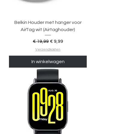
Belkin Houder met hanger voor
AirTag wit (Airtaghouder)
Normale prijs
Verkoopprijs
€ 19,99
€ 9,99
Verzendkosten
In winkelwagen