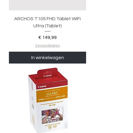
ARCHOS T105 FHD Tablet WiFi
Ultra (Tablet)
Prijs
€ 149,99
Verzendkosten
In winkelwagen