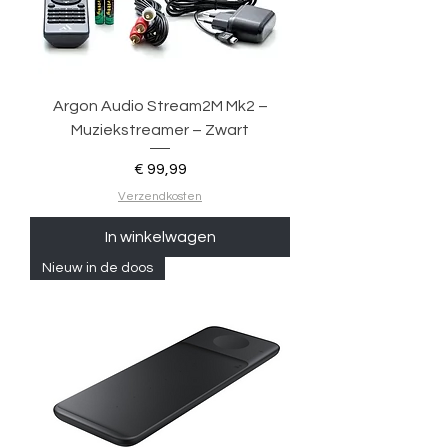
Argon Audio Stream2M Mk2 –
Muziekstreamer – Zwart
Prijs
€ 99,99
Verzendkosten
In winkelwagen
Nieuw in de doos