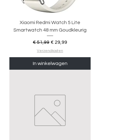
Xiaomi Redmi Watch 5 Lite
Smartwatch 48 mm Goudkleurig
Normale prijs
Verkoopprijs
€ 51,99
€ 29,99
Verzendkosten
In winkelwagen