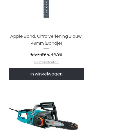
Apple Band, Ultra verlening Blauw,
49mm (Bandje)
Normale prijs
Verkoopprijs
€ 57,99
€ 44,99
Verzendkosten
In winkelwagen