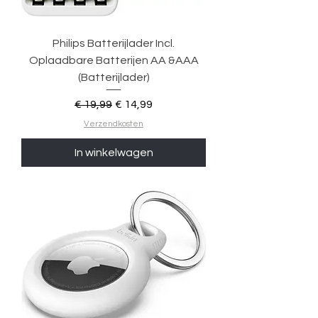
Philips Batterijlader Incl.
Oplaadbare Batterijen AA &AAA
(Batterijlader)
Normale prijs
Verkoopprijs
€ 19,99
€ 14,99
Verzendkosten
In winkelwagen