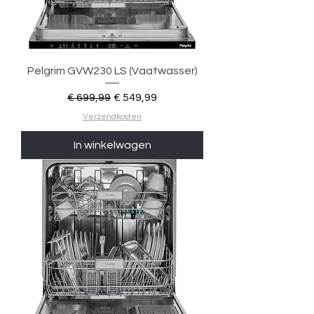
Pelgrim GVW230 LS (Vaatwasser)
Normale prijs
Verkoopprijs
€ 699,99
€ 549,99
Verzendkosten
In winkelwagen