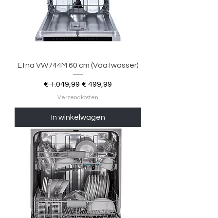
Etna VW744M 60 cm (Vaatwasser)
Normale prijs
Verkoopprijs
€ 1.049,99
€ 499,99
Verzendkosten
In winkelwagen