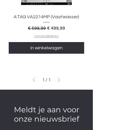
ATAG VA2214MP (Vaatwasser)
Normale prijs
Verkoopprijs
€ 599,99
€ 499,99
Verzendkosten
In winkelwagen
1
/
1
Meldt je aan voor
onze nieuwsbrief