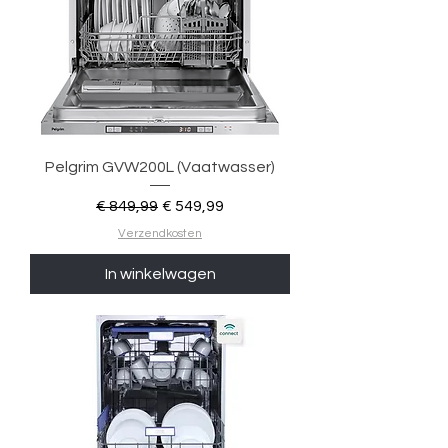
Pelgrim GVW200L (Vaatwasser)
Normale prijs
Verkoopprijs
€ 849,99
€ 549,99
Verzendkosten
In winkelwagen