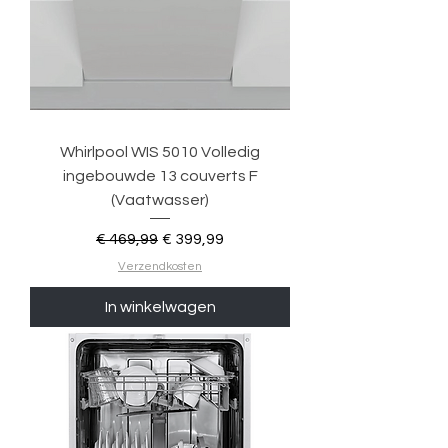
Whirlpool WIS 5010 Volledig
ingebouwde 13 couverts F
(Vaatwasser)
Normale prijs
Verkoopprijs
€ 469,99
€ 399,99
Verzendkosten
In winkelwagen