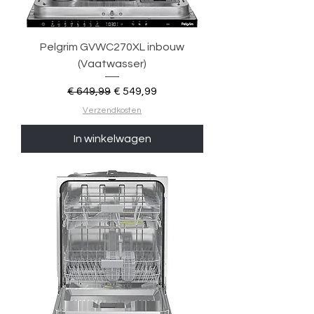
Pelgrim GVWC270XL inbouw
(Vaatwasser)
Normale prijs
Verkoopprijs
€ 649,99
€ 549,99
Verzendkosten
In winkelwagen