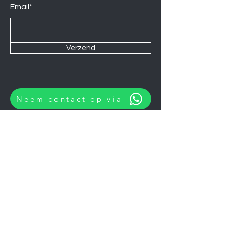
Email*
Verzend
Neem contact op via
Wij zijn elke Zaterdag geopend van
10:00 tot 14:00.
U kunt natuurlijk ook op afspraak op
andere momenten langskomen.
Let op
06-06-2026
zijn wij gesloten.
Koelkasten
Afzuigkappen
Ovens
Magnetrons