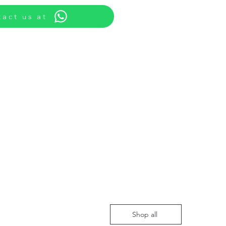
act us at
Shop all