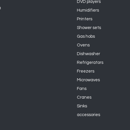
DVD players
n
Humidifiers
Printers
Shower sets
Gas hobs
Ovens
Dishwasher
Refrigerators
Freezers
Microwaves
Fans
Cranes
Sinks
accessories