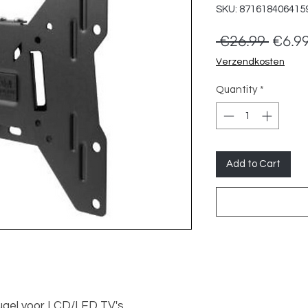
SKU: 871618406415
Regul
 €26.99 
€6.9
Price
Verzendkosten
Quantity
*
Add to Cart
gel voor LCD/LED TV's