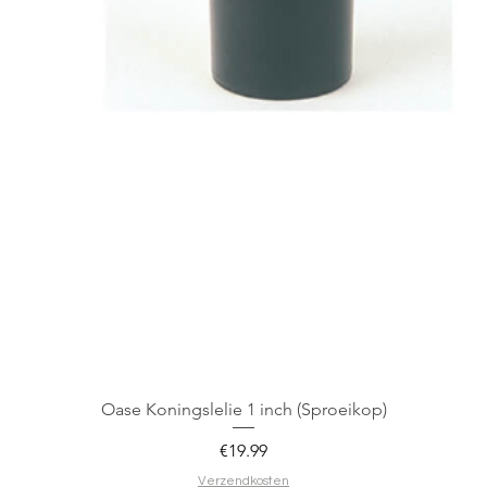
Oase Koningslelie 1 inch (Sproeikop)
Price
€19.99
Verzendkosten