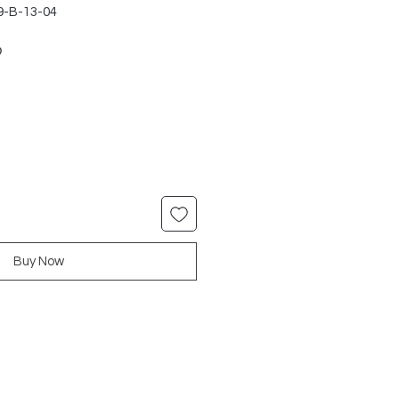
9-B-13-04
ar
Sale
9
Price
Buy Now