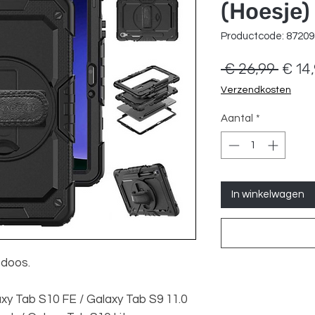
(Hoesje)
Productcode: 8720
Norm
 € 26,99 
€ 14
prijs
Verzendkosten
Aantal
*
In winkelwagen
 doos.
y Tab S10 FE / Galaxy Tab S9 11.0