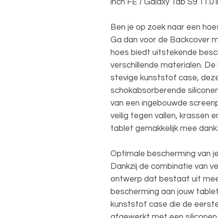
inch FE / Galaxy Tab S9 11.0 
Ben je op zoek naar een hoes
Ga dan voor de Backcover m
hoes biedt uitstekende besc
verschillende materialen. De
stevige kunststof case, dez
schokabsorberende siliconen
van een ingebouwde screenpr
veilig tegen vallen, krassen 
tablet gemakkelijk mee dank
Optimale bescherming van je
Dankzij de combinatie van ve
ontwerp dat bestaat uit mee
bescherming aan jouw tablet
kunststof case die de eerst
afgewerkt met een siliconen