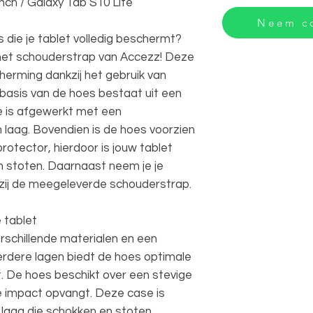
inch / Galaxy Tab S10 Lite
Neem co
 die je tablet volledig beschermt?
et schouderstrap van Accezz! Deze
herming dankzij het gebruik van
 basis van de hoes bestaat uit een
e is afgewerkt met een
 laag. Bovendien is de hoes voorzien
otector, hierdoor is jouw tablet
en stoten. Daarnaast neem je je
zij de meegeleverde schouderstrap.
 tablet
rschillende materialen en een
rdere lagen biedt de hoes optimale
. De hoes beschikt over een stevige
e impact opvangt. Deze case is
 laag die schokken en stoten