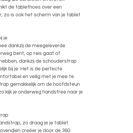
ikt de tablethoes over een
 zo is ook het scherm van je tablet
j je
mee dankzij de meegeleverde
rweg bent, op reis gaat of
t hebben, dankzij de schouderstrap
jk bij je. Het is de perfecte
fortabel en veilig met je mee te
trap gemakkelijk om de hoofdsteun
zo kijk je onderweg handsfree naar je
trap
ndstrap, zo draag je je tablet
Bovendien creëer je door de 360