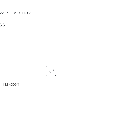
922171115-B-14-03
ale
Verkoopprijs
,99
Nu kopen