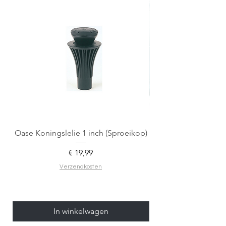
Oase Koningslelie 1 inch (Sproeikop)
Spigen EZ Fit GLAS.
Prijs
€ 19,99
Verzendkosten
In winkelwagen