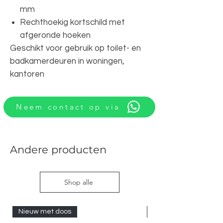
mm
Rechthoekig kortschild met
afgeronde hoeken
Geschikt voor gebruik op toilet- en
badkamerdeuren in woningen,
kantoren
Neem contact op via
Andere producten
Shop alle
Nieuw met doos
Nieuw met doos