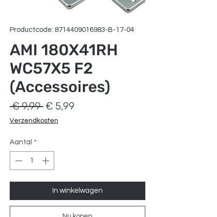
Productcode: 8714409016983-B-17-04
AMI 180X41RH
WC57X5 F2
(Accessoires)
Normale
Verkoopprijs
 € 9,99 
€ 5,99
prijs
Verzendkosten
Aantal
*
In winkelwagen
Nu kopen