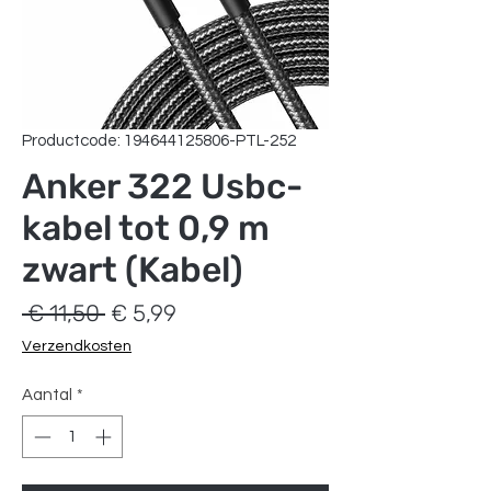
Productcode: 194644125806-PTL-252
Anker 322 Usbc-
kabel tot 0,9 m
zwart (Kabel)
Normale
Verkoopprijs
 € 11,50 
€ 5,99
prijs
Verzendkosten
Aantal
*