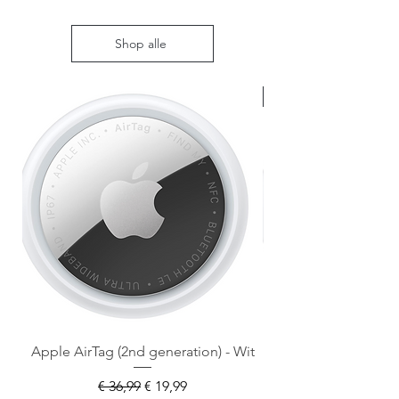
Shop alle
Nieuw met doos
Apple AirTag (2nd generation) - Wit
Normale prijs
Verkoopprijs
€ 36,99
€ 19,99