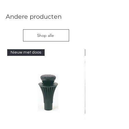
Andere producten
Shop alle
Nieuw met doos
Nieuw met doos