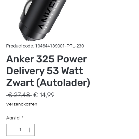
Productcode: 194644139001-PTL-230
Anker 325 Power
Delivery 53 Watt
Zwart (Autolader)
Normale
Verkoopprijs
 € 27,48 
€ 14,99
prijs
Verzendkosten
Aantal
*