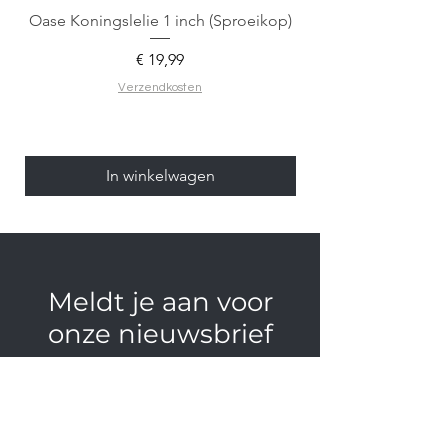
Oase Koningslelie 1 inch (Sproeikop)
Spigen EZ Fit GLAS.
Prijs
€ 19,99
Verzendkosten
In winkelwagen
Meldt je aan voor
onze nieuwsbrief
Email*