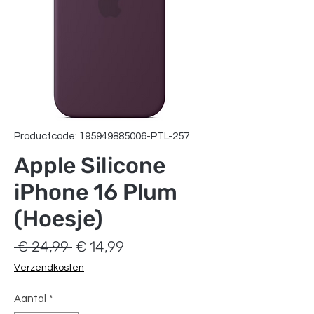
Productcode: 195949885006-PTL-257
Apple Silicone
iPhone 16 Plum
(Hoesje)
Normale
Verkoopprijs
 € 24,99 
€ 14,99
prijs
Verzendkosten
Aantal
*