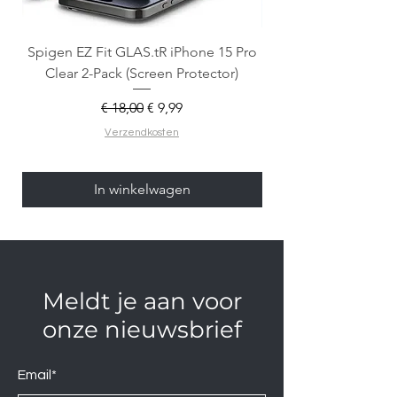
Spigen EZ Fit GLAS.tR iPhone 15 Pro
OtterBox React Mag
Clear 2-Pack (Screen Protector)
Normale prijs
Verkoopprijs
€ 18,00
€ 9,99
Verzendkosten
In winkelwagen
Meldt je aan voor
onze nieuwsbrief
Email*