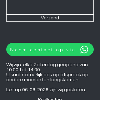
Verzend
Neem contact op via
Wij zijn elke Zaterdag geopend van
10:00 tot 14:00.
U kunt natuurlijk ook op afspraak op
andere momenten langskomen.
Let op
06-06-2026
zijn wij gesloten.
Koelkasten
Afzuigkappen
Ovens
Magnetrons
Vaatwassers