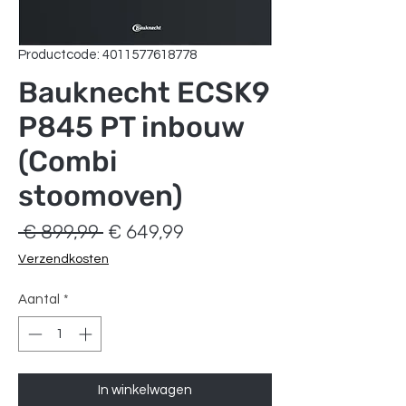
Productcode: 4011577618778
Bauknecht ECSK9
P845 PT inbouw
(Combi
stoomoven)
Normale
Verkoopprijs
 € 899,99 
€ 649,99
prijs
Verzendkosten
Aantal
*
In winkelwagen