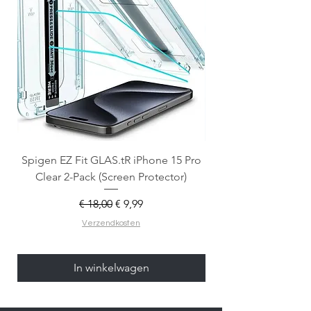
Spigen EZ Fit GLAS.tR iPhone 15 Pro
OtterBox React Mag
Clear 2-Pack (Screen Protector)
Normale prijs
Verkoopprijs
€ 18,00
€ 9,99
Verzendkosten
In winkelwagen