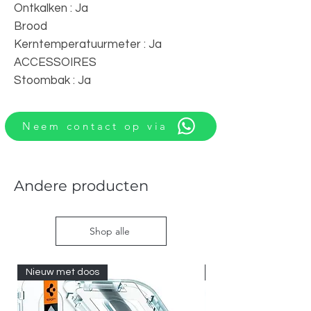
Ontkalken : Ja
Brood
Kerntemperatuurmeter : Ja
ACCESSOIRES
Stoombak : Ja
Neem contact op via
Andere producten
Shop alle
Nieuw met doos
Nieuw met doos