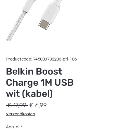
Productcode: 745883788286-ptl-186
Belkin Boost
Charge 1M USB
wit (kabel)
Normale
Verkoopprijs
 € 17,99 
€ 6,99
prijs
Verzendkosten
Aantal
*