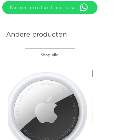
Neem contact op via
Andere producten
Shop alle
Nieuw met doos