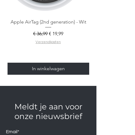
Apple AirTag (2nd generation) - Wit
Normale prijs
Verkoopprijs
€ 36,99
€ 19,99
Verzendkosten
In winkelwagen
Meldt je aan voor
onze nieuwsbrief
Email*