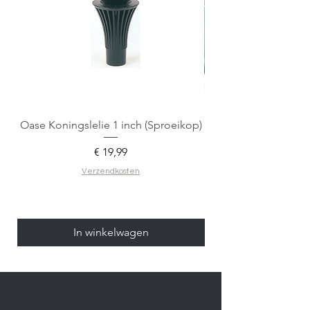
Oase Koningslelie 1 inch (Sproeikop)
Spigen EZ Fit GLAS.
Prijs
€ 19,99
Verzendkosten
In winkelwagen