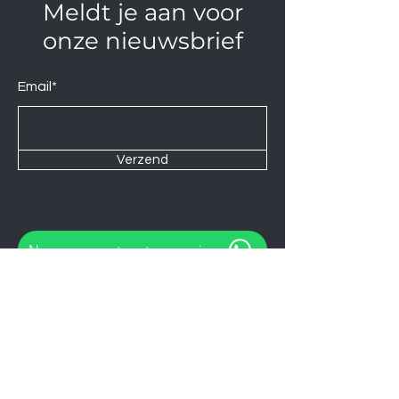
Meldt je aan voor
onze nieuwsbrief
Email*
Verzend
Neem contact op via
Wij zijn elke Zaterdag geopend van
10:00 tot 14:00.
U kunt natuurlijk ook op afspraak op
andere momenten langskomen.
Let op
06-06-2026
zijn wij gesloten.
Koelkasten