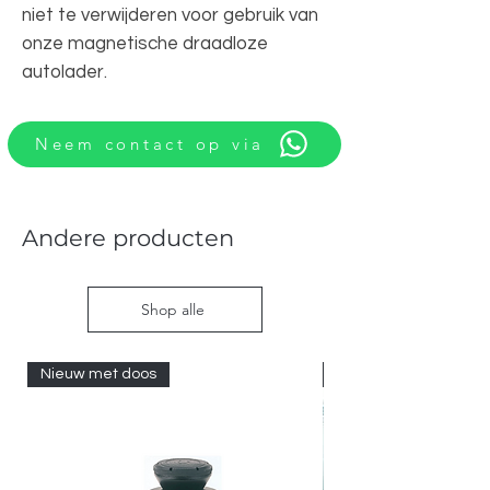
niet te verwijderen voor gebruik van
onze magnetische draadloze
autolader.
Neem contact op via
Andere producten
Shop alle
Nieuw met doos
Nieuw met doos