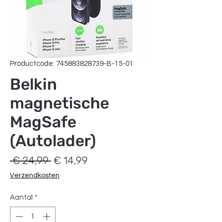
Productcode: 745883828739-B-15-01
Belkin
magnetische
MagSafe
(Autolader)
Normale
Verkoopprijs
 € 24,99 
€ 14,99
prijs
Verzendkosten
Aantal
*