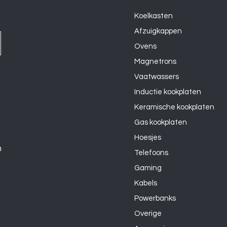
Koelkasten
Afzuigkappen
Ovens
Magnetrons
Vaatwassers
Inductie kookplaten
Keramische kookplaten
Gas kookplaten
Hoesjes
n
Telefoons
Gaming
Kabels
Powerbanks
Overige