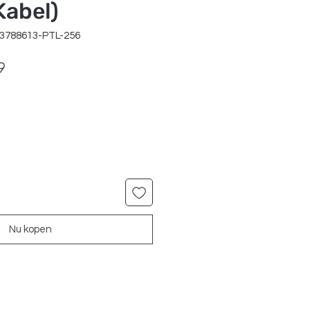
Kabel)
83788613-PTL-256
le
Verkoopprijs
9
Nu kopen