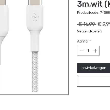
3m,wit (
Productcode: 7458
Norma
 € 16,99 
€ 9,9
prijs
Verzendkosten
Aantal
*
In winkelwagen