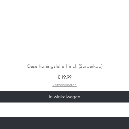
Oase Koningslelie 1 inch (Sproeikop)
Prijs
€ 19,99
Verzendkosten
In winkelwagen