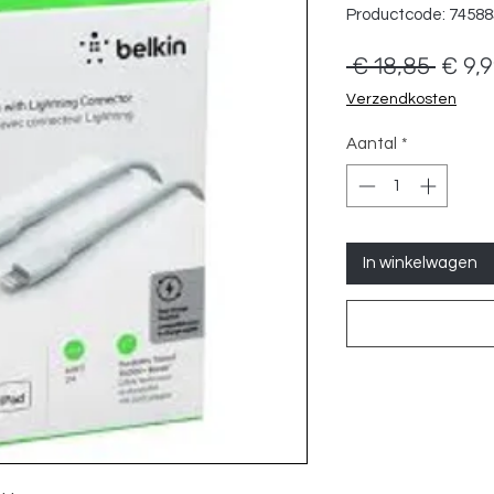
Productcode: 7458
Norm
 € 18,85 
€ 9,
prijs
Verzendkosten
Aantal
*
In winkelwagen