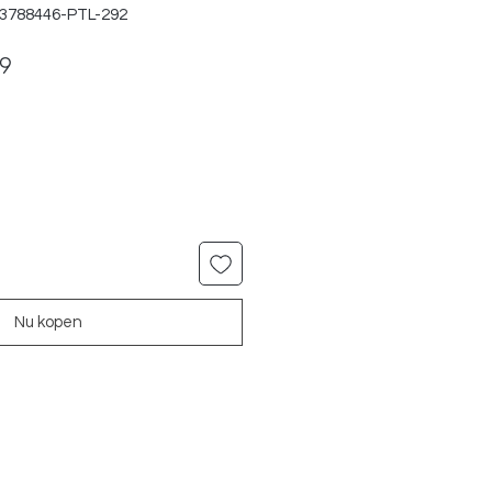
83788446-PTL-292
ale
Verkoopprijs
99
Nu kopen