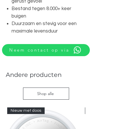
gerust gevoel
Bestand tegen 8.000+ keer
buigen
Duurzaam en stevig voor een
maximale levensduur
Neem contact op via
Andere producten
Shop alle
Nieuw met doos
Nieuw met doos