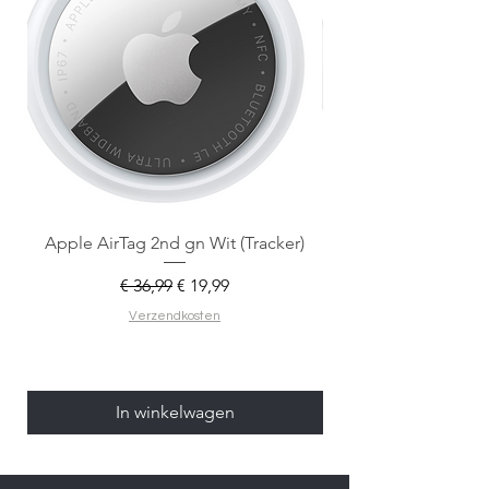
Apple AirTag 2nd gn Wit (Tracker)
Apple AirTag 2nd gen
Normale prijs
Verkoopprijs
€ 36,99
€ 19,99
Verzendkosten
In winkelwagen