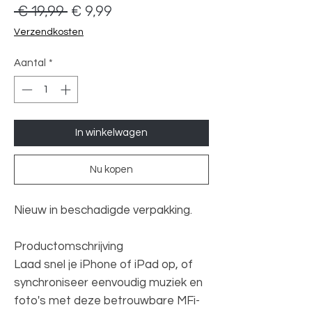
Normale
Verkoopprijs
 € 19,99 
€ 9,99
prijs
Verzendkosten
Aantal
*
In winkelwagen
Nu kopen
Nieuw in beschadigde verpakking.
Productomschrijving
Laad snel je iPhone of iPad op, of
synchroniseer eenvoudig muziek en
foto's met deze betrouwbare MFi-