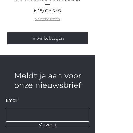
Normale prijs
Verkoopprijs
€ 18,00
€ 9,99
Verzendkosten
In winkelwagen
Meldt je aan voor
onze nieuwsbrief
Email*
Verzend