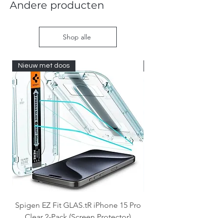
Andere producten
Shop alle
Nieuw met doos
Nieuw met doos
Spigen EZ Fit GLAS.tR iPhone 15 Pro
OtterBox React Mag
Clear 2-Pack (Screen Protector)