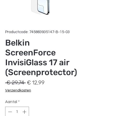
Productcode: 745883935147-B-15-03
Belkin
ScreenForce
InvisiGlass 17 air
(Screenprotector)
Normale
Verkoopprijs
 € 29,74 
€ 12,99
prijs
Verzendkosten
Aantal
*