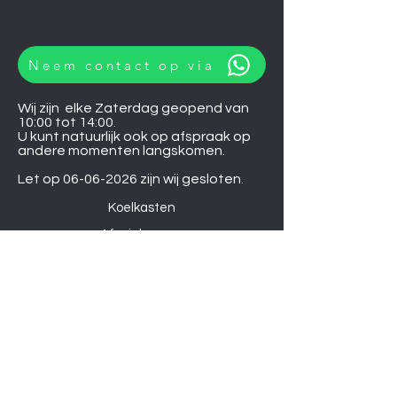
Neem contact op via
Wij zijn elke Zaterdag geopend van
10:00 tot 14:00.
U kunt natuurlijk ook op afspraak op
andere momenten langskomen.
Let op
06-06-2026
zijn wij gesloten.
Koelkasten
Afzuigkappen
Ovens
Magnetrons
Vaatwassers
Inductie kookplaten
Keramische kookplaten
Gas kookplaten