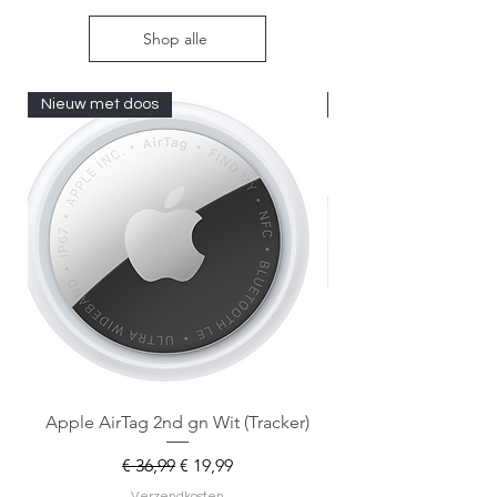
Shop alle
Nieuw met doos
Nieuw met doos
Apple AirTag 2nd gn Wit (Tracker)
Apple AirTag 2nd gen
Normale prijs
Verkoopprijs
€ 36,99
€ 19,99
Verzendkosten