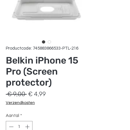
Productcode: 745883866533-PTL-216
Belkin iPhone 15
Pro (Screen
protector)
Normale
Verkoopprijs
 € 9,00 
€ 4,99
prijs
Verzendkosten
Aantal
*