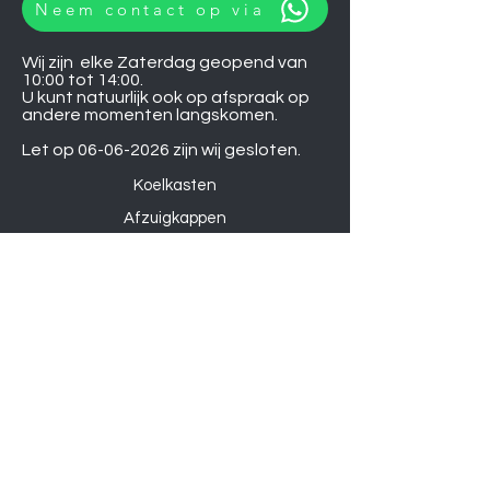
Neem contact op via
Wij zijn elke Zaterdag geopend van
10:00 tot 14:00.
U kunt natuurlijk ook op afspraak op
andere momenten langskomen.
Let op
06-06-2026
zijn wij gesloten.
Koelkasten
Afzuigkappen
Ovens
Magnetrons
Vaatwassers
Inductie kookplaten
Keramische kookplaten
Gas kookplaten
Hoesjes
Telefoons