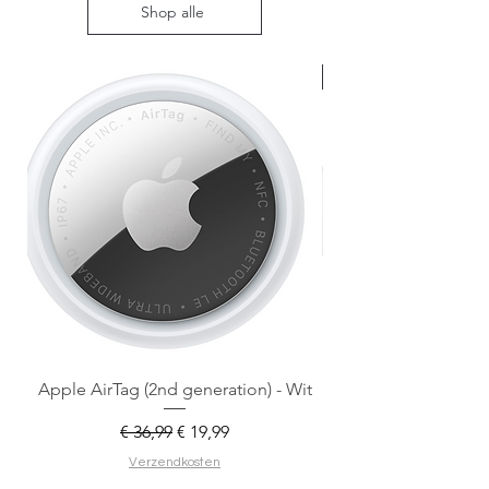
Shop alle
Nieuw met doos
Apple AirTag (2nd generation) - Wit
Normale prijs
Verkoopprijs
€ 36,99
€ 19,99
Verzendkosten