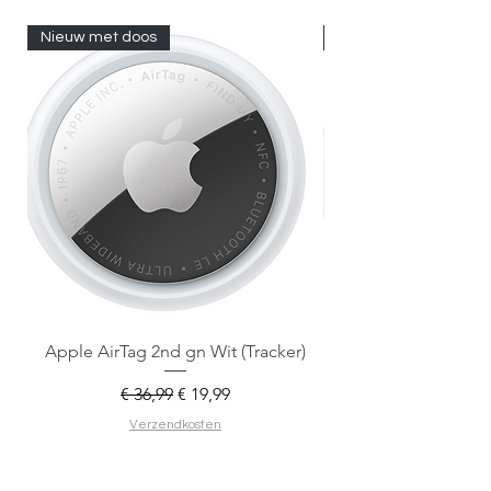
Nieuw met doos
Nieuw met doos
Apple AirTag 2nd gn Wit (Tracker)
Apple AirTag 2nd gen
Normale prijs
Verkoopprijs
€ 36,99
€ 19,99
Verzendkosten