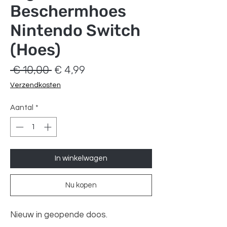
Beschermhoes
Nintendo Switch
(Hoes)
Normale
Verkoopprijs
 € 10,00 
€ 4,99
prijs
Verzendkosten
Aantal
*
In winkelwagen
Nu kopen
Nieuw in geopende doos.