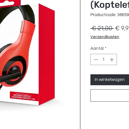
(Koptele
Productcode: 3665
Norm
 € 21,00 
€ 9,
prijs
Verzendkosten
Aantal
*
In winkelwagen