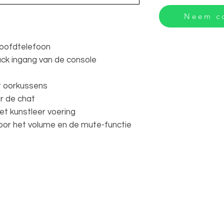
Neem co
oofdtelefoon
ack ingang van de console
r oorkussens
r de chat
t kunstleer voering
or het volume en de mute-functie