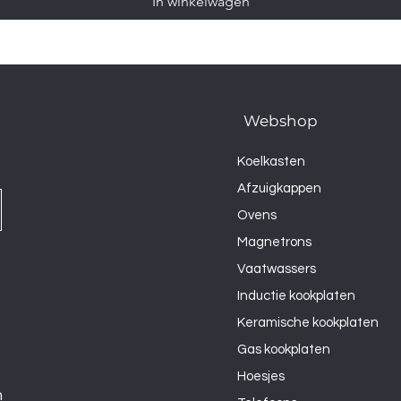
In winkelwagen
Webshop
Koelkasten
Afzuigkappen
Ovens
Magnetrons
Vaatwassers
Inductie kookplaten
Keramische kookplaten
Gas kookplaten
Hoesjes
n