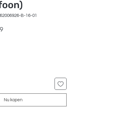
foon)
962006926-B-16-01
ale
Verkoopprijs
99
Nu kopen