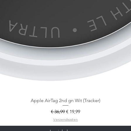
Apple AirTag 2nd gn Wit (Tracker)
Normale prijs
Verkoopprijs
€ 36,99
€ 19,99
Verzendkosten