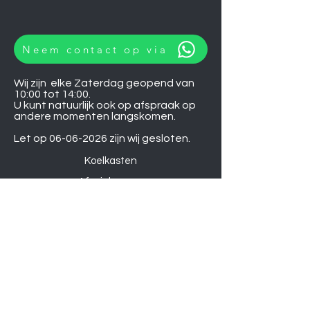
Neem contact op via
Wij zijn elke Zaterdag geopend van
10:00 tot 14:00.
U kunt natuurlijk ook op afspraak op
andere momenten langskomen.
Let op
06-06-2026
zijn wij gesloten.
Koelkasten
Afzuigkappen
Ovens
Magnetrons
Vaatwassers
Inductie kookplaten
Keramische kookplaten
Gas kookplaten