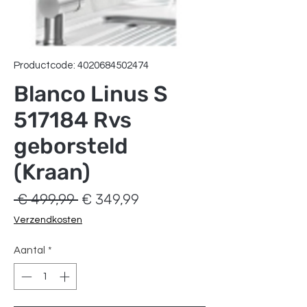
Productcode: 4020684502474
Blanco Linus S
517184 Rvs
geborsteld
(Kraan)
Normale
Verkoopprijs
 € 499,99 
€ 349,99
prijs
Verzendkosten
Aantal
*