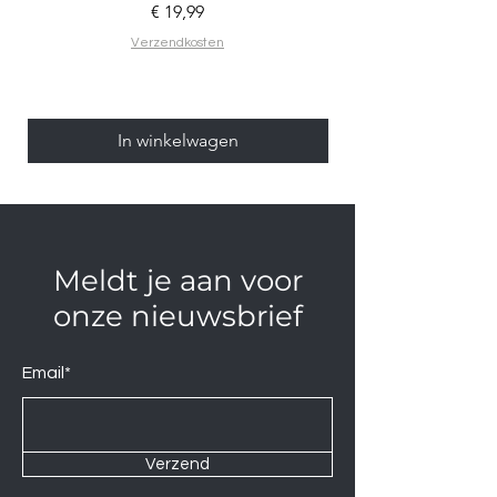
Prijs
€ 19,99
Verzendkosten
In winkelwagen
Meldt je aan voor
onze nieuwsbrief
Email*
Verzend