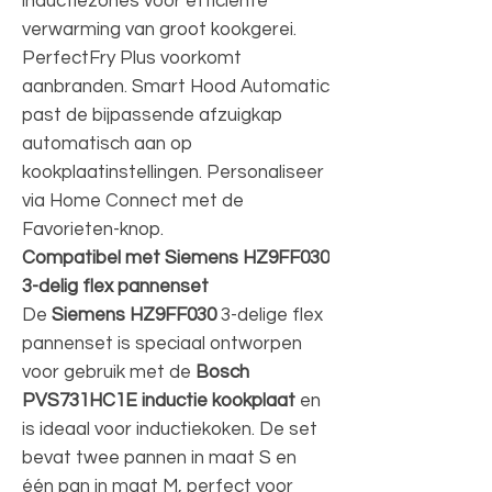
inductiezones voor efficiënte
verwarming van groot kookgerei.
PerfectFry Plus voorkomt
aanbranden. Smart Hood Automatic
past de bijpassende afzuigkap
automatisch aan op
kookplaatinstellingen. Personaliseer
via Home Connect met de
Favorieten-knop.
Compatibel met Siemens HZ9FF030
3-delig flex pannenset
De
Siemens HZ9FF030
3-delige flex
pannenset is speciaal ontworpen
voor gebruik met de
Bosch
PVS731HC1E
inductie kookplaat
en
is ideaal voor inductiekoken. De set
bevat twee pannen in maat S en
één pan in maat M, perfect voor