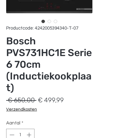
Productcode: 4242005394340-T-07
Bosch
PVS731HC1E Serie
6 70cm
(Inductiekookplaa
t)
Normale
Verkoopprijs
 € 650,00 
€ 499,99
prijs
Verzendkosten
Aantal
*