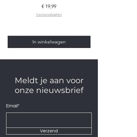
Prijs
€ 19,99
Verzendkosten
In winkelwagen
Meldt je aan voor
onze nieuwsbrief
Email*
Verzend