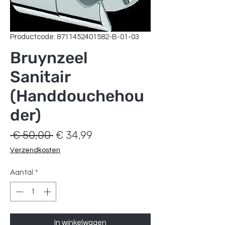
Productcode: 8711452401582-B-01-03
Bruynzeel
Sanitair
(Handdouchehou
der)
Normale
Verkoopprijs
 € 50,00 
€ 34,99
prijs
Verzendkosten
Aantal
*
In winkelwagen