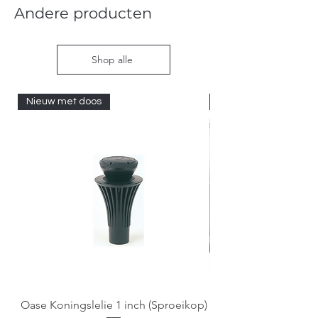
Andere producten
Shop alle
Nieuw met doos
Nieuw met doos
Oase Koningslelie 1 inch (Sproeikop)
Spigen EZ Fit GLAS.