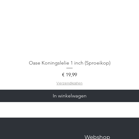
Oase Koningslelie 1 inch (Sproeikop)
Prijs
€ 19,99
Verzendkosten
In winkelwagen
Webshop