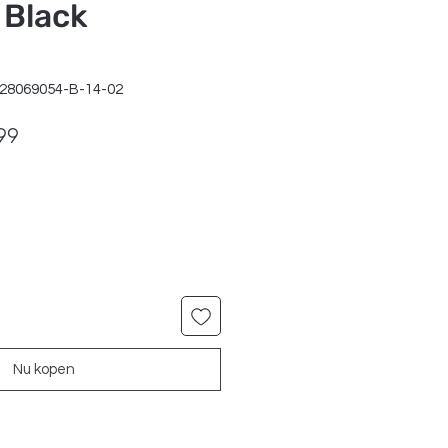
 Black
428069054-B-14-02
ale
Verkoopprijs
99
Nu kopen