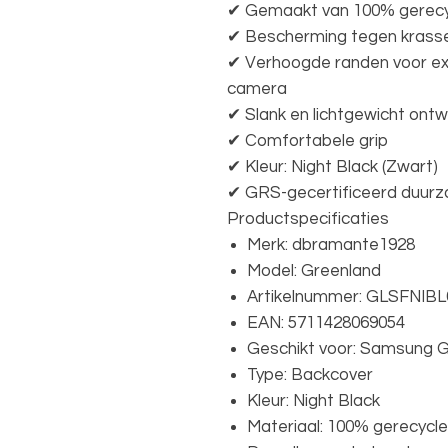
✔ Gemaakt van 100% gerecy
✔ Bescherming tegen krassen
✔ Verhoogde randen voor ex
camera
✔ Slank en lichtgewicht ont
✔ Comfortabele grip
✔ Kleur: Night Black (Zwart)
✔ GRS-gecertificeerd duur
Productspecificaties
Merk: dbramante1928
Model: Greenland
Artikelnummer: GLSFNIBL
EAN: 5711428069054
Geschikt voor: Samsung G
Type: Backcover
Kleur: Night Black
Materiaal: 100% gerecycl