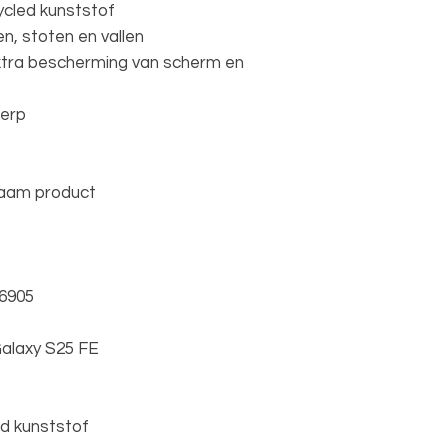
cled kunststof
, stoten en vallen
tra bescherming van scherm en
werp
zaam product
6905
alaxy S25 FE
ed kunststof