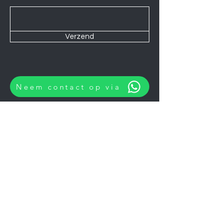
Verzend
Neem contact op via
Wij zijn elke Zaterdag geopend van
10:00 tot 14:00.
U kunt natuurlijk ook op afspraak op
andere momenten langskomen.
Let op
06-06-2026
zijn wij gesloten.
Koelkasten
Afzuigkappen
Ovens
Magnetrons