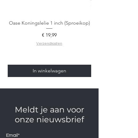
Oase Koningslelie 1 inch (Sproeikop)
Spigen EZ Fit GLAS.
Prijs
€ 19,99
Verzendkosten
In winkelwagen
Meldt je aan voor
onze nieuwsbrief
Email*