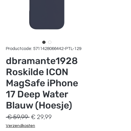
Productcode: 5711428066442-PTL-129
dbramante1928
Roskilde ICON
MagSafe iPhone
17 Deep Water
Blauw (Hoesje)
Normale
Verkoopprijs
 € 59,99 
€ 29,99
prijs
Verzendkosten