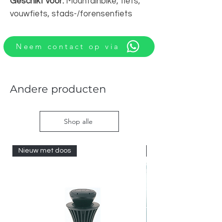
Geschikt voor:
Mountainbike, fiets,
vouwfiets, stads-/forensenfiets
Neem contact op via
Andere producten
Shop alle
Nieuw met doos
Nieuw met doos