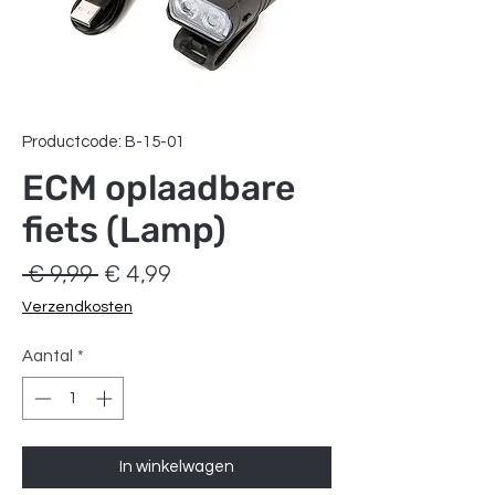
Productcode: B-15-01
ECM oplaadbare
fiets (Lamp)
Normale
Verkoopprijs
 € 9,99 
€ 4,99
prijs
Verzendkosten
Aantal
*
In winkelwagen