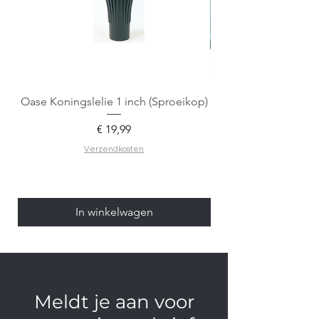
Oase Koningslelie 1 inch (Sproeikop)
Spigen EZ Fit GLAS.
Prijs
€ 19,99
Verzendkosten
In winkelwagen
Meldt je aan voor