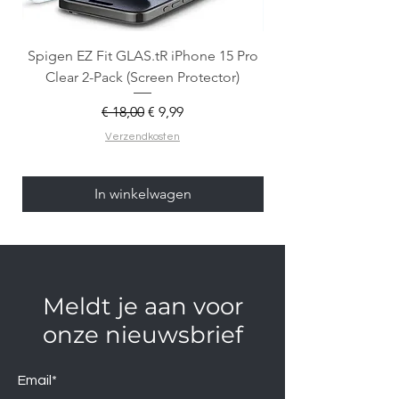
Spigen EZ Fit GLAS.tR iPhone 15 Pro
OtterBox React Mag
Clear 2-Pack (Screen Protector)
Normale prijs
Verkoopprijs
€ 18,00
€ 9,99
Verzendkosten
In winkelwagen
Meldt je aan voor
onze nieuwsbrief
Email*