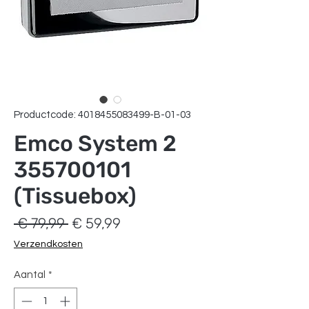
Productcode: 4018455083499-B-01-03
Emco System 2
355700101
(Tissuebox)
Normale
Verkoopprijs
 € 79,99 
€ 59,99
prijs
Verzendkosten
Aantal
*