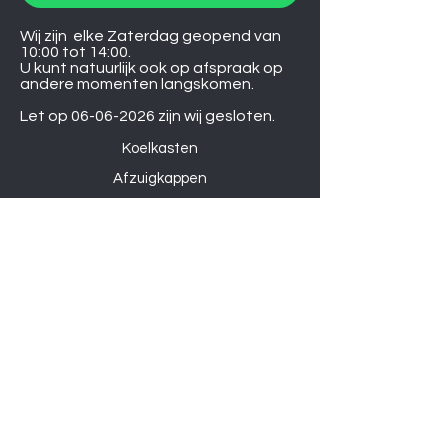
Wij zijn elke Zaterdag geopend van
10:00 tot 14:00.
U kunt natuurlijk ook op afspraak op
andere momenten langskomen.
Let op
06-06-2026
zijn wij gesloten.
Koelkasten
Afzuigkappen
Ovens
Magnetrons
Vaatwassers
Inductie kookplaten
Keramische kookplaten
Gas kookplaten
Hoesjes
Telefoons