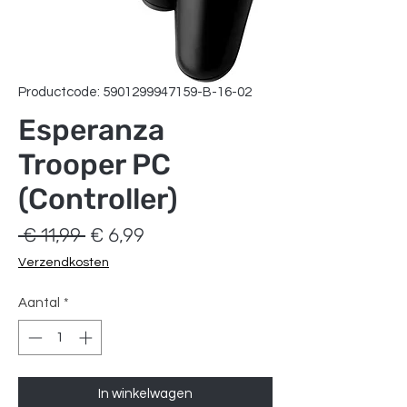
Productcode: 5901299947159-B-16-02
Esperanza
Trooper PC
(Controller)
Normale
Verkoopprijs
 € 11,99 
€ 6,99
prijs
Verzendkosten
Aantal
*
In winkelwagen