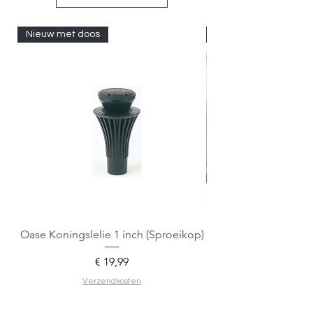
Nieuw met doos
Nieuw met doos
Oase Koningslelie 1 inch (Sproeikop)
Spigen EZ Fit GLAS.
Prijs
€ 19,99
Verzendkosten