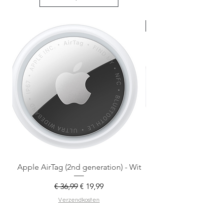
Nieuw met doos
Apple AirTag (2nd generation) - Wit
Normale prijs
Verkoopprijs
€ 36,99
€ 19,99
Verzendkosten