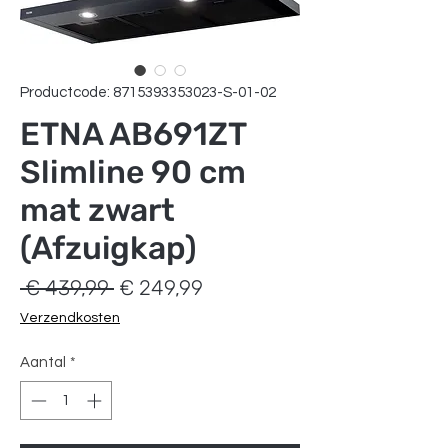
Productcode: 8715393353023-S-01-02
ETNA AB691ZT
Slimline 90 cm
mat zwart
(Afzuigkap)
Normale
Verkoopprijs
 € 439,99 
€ 249,99
prijs
Verzendkosten
Aantal
*