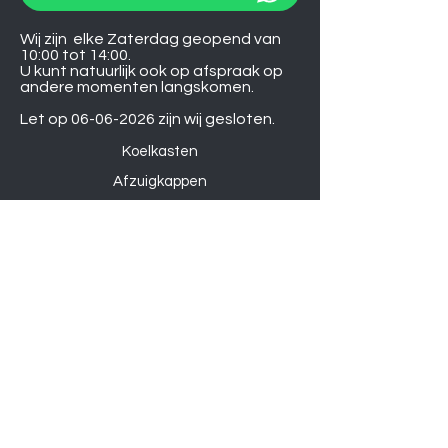
Wij zijn elke Zaterdag geopend van
10:00 tot 14:00.
U kunt natuurlijk ook op afspraak op
andere momenten langskomen.
Let op
06-06-2026
zijn wij gesloten.
Koelkasten
Afzuigkappen
Ovens
Magnetrons
Vaatwassers
Inductie kookplaten
Keramische kookplaten
Gas kookplaten
Hoesjes
Telefoons