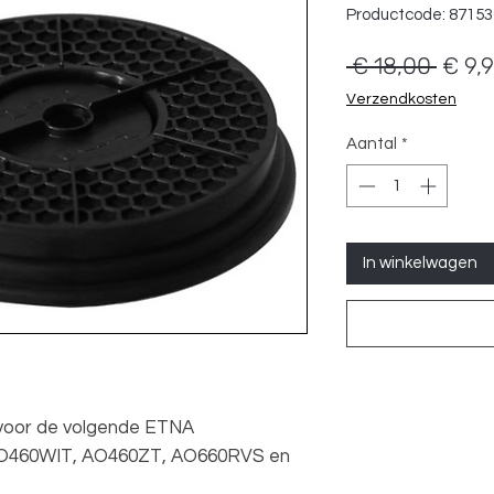
Productcode: 8715
Norm
 € 18,00 
€ 9,
prijs
Verzendkosten
Aantal
*
In winkelwagen
kt voor de volgende ETNA
AO460WIT, AO460ZT, AO660RVS en