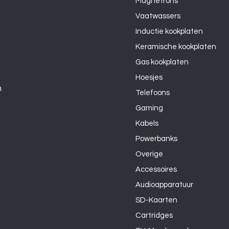
Magnetrons
Vaatwassers
Inductie kookplaten
Keramische kookplaten
Gas kookplaten
Hoesjes
n
Telefoons
Gaming
Kabels
Powerbanks
Overige
Accessoires
Audioapparatuur
SD-Kaarten
Cartridges