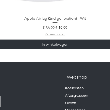
Apple AirTag (2nd generation) - Wit
Normale prijs
Verkoopprijs
€ 36,99
€ 19,99
Verzendkosten
In winkelwagen
Webshop
Koelkasten
Afzuigkappen
Ovens