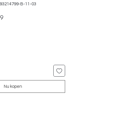
393214799-B-11-03
ale
Verkoopprijs
99
Nu kopen