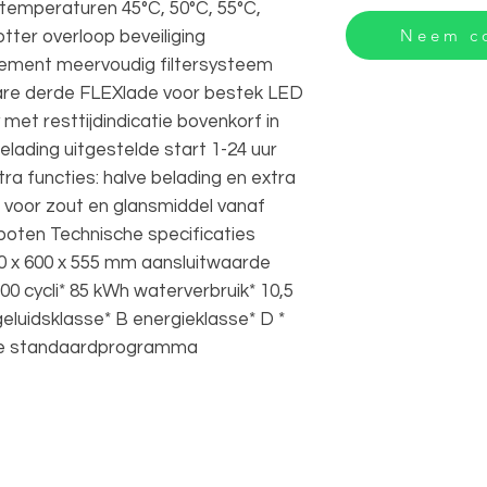
stemperaturen 45°C, 50°C, 55°C,
Neem co
ter overloop beveiliging
ement meervoudig filtersysteem
re derde FLEXlade voor bestek LED
 met resttijdindicatie bovenkorf in
lading uitgestelde start 1-24 uur
ra functies: halve belading en extra
 voor zout en glansmiddel vanaf
poten Technische specificaties
0 x 600 x 555 mm aansluitwaarde
00 cycli* 85 kWh waterverbruik* 10,5
 geluidsklasse* B energieklasse* D *
rde standaardprogramma