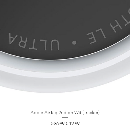
Apple AirTag 2nd gn Wit (Tracker)
Normale prijs
Verkoopprijs
€ 36,99
€ 19,99