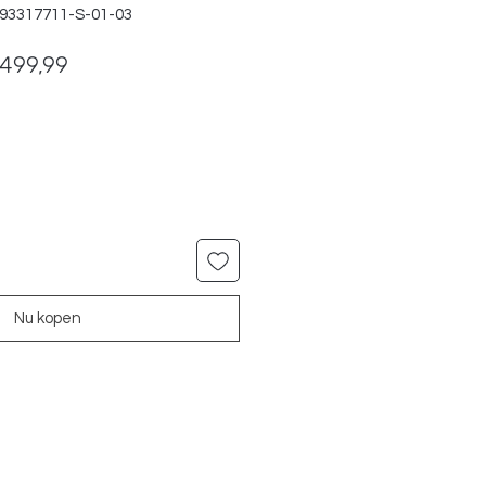
393317711-S-01-03
rmale
Verkoopprijs
499,99
js
Nu kopen