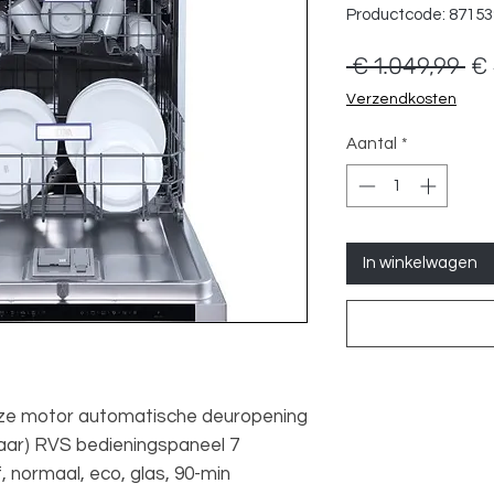
Productcode: 8715
No
 € 1.049,99 
€ 
pri
Verzendkosten
Aantal
*
In winkelwagen
lloze motor automatische deuropening
baar) RVS bedieningspaneel 7
, normaal, eco, glas, 90-min