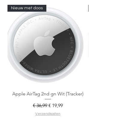
Nieuw met doos
Nieuw met doos
Apple AirTag 2nd gn Wit (Tracker)
Apple AirTag 2nd gen
Normale prijs
Verkoopprijs
€ 36,99
€ 19,99
Verzendkosten