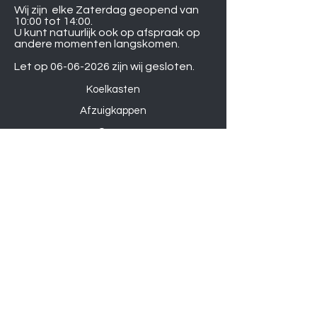
Wij zijn elke Zaterdag geopend van
10:00 tot 14:00.
U kunt natuurlijk ook op afspraak op
andere momenten langskomen.
Let op
06-06-2026
zijn wij gesloten.
Koelkasten
Afzuigkappen
Ovens
Magnetrons
Vaatwassers
Inductie kookplaten
Keramische kookplaten
Gas kookplaten
Hoesjes
Telefoons
Gaming