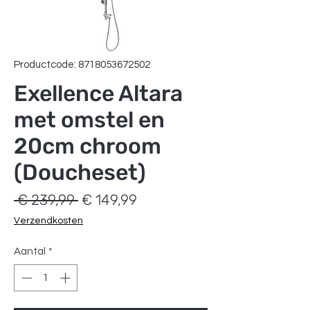
Productcode: 8718053672502
Exellence Altara
met omstel en
20cm chroom
(Doucheset)
Normale
Verkoopprijs
 € 239,99 
€ 149,99
prijs
Verzendkosten
Aantal
*