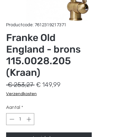
Productcode: 7612319217371
Franke Old
England - brons
115.0028.205
(Kraan)
Normale
Verkoopprijs
 € 253,27 
€ 149,99
prijs
Verzendkosten
Aantal
*