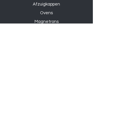
Afzuigkappen
Ovens
Magnetrons
Vaatwassers
Inductie kookplaten
Keramische kookplaten
Gas kookplaten
Hoesjes
Telefoons
Gaming
Kabels
Powerbanks
Overige
Accessoires
Audioapparatuur