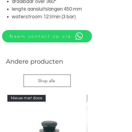
draaibaar over 360°
lengte aansluitslangen 450 mm
waterstroom 12 l/min (3 bar)
Neem contact op via
Andere producten
Shop alle
Nieuw met doos
Nieuw met doos