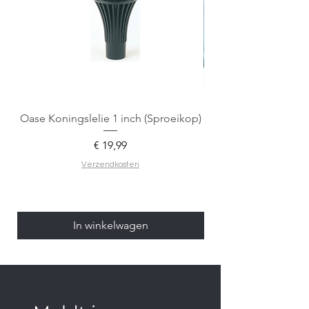
Oase Koningslelie 1 inch (Sproeikop)
Spigen EZ Fit GLAS.
Prijs
€ 19,99
Verzendkosten
In winkelwagen