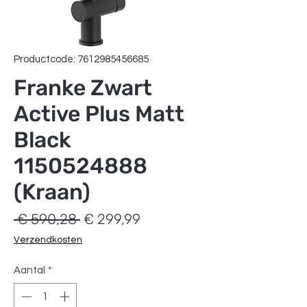
Productcode: 7612985456685
Franke Zwart
Active Plus Matt
Black
1150524888
(Kraan)
Normale
Verkoopprijs
 € 590,28 
€ 299,99
prijs
Verzendkosten
Aantal
*