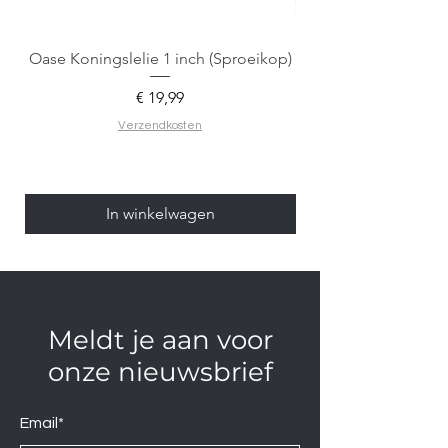
Oase Koningslelie 1 inch (Sproeikop)
Spigen EZ Fit GLAS.
Prijs
€ 19,99
Verzendkosten
In winkelwagen
Meldt je aan voor
onze nieuwsbrief
Email*