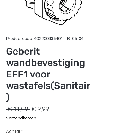
Productcode: 4022009354041-B-05-04
Geberit
wandbevestiging
EFF1 voor
wastafels(Sanitair
)
Normale
Verkoopprijs
 € 14,99 
€ 9,99
prijs
Verzendkosten
Aantal
*