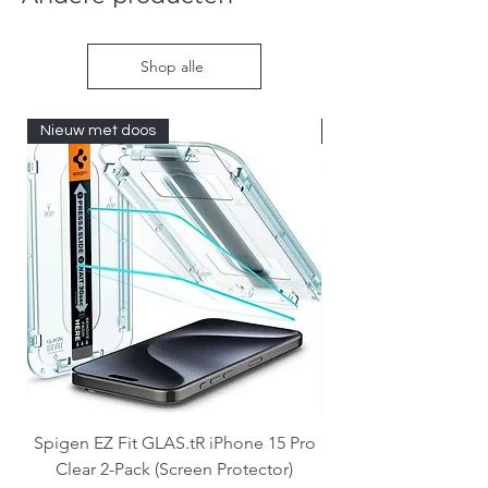
Shop alle
Nieuw met doos
Nieuw met doos
Spigen EZ Fit GLAS.tR iPhone 15 Pro
OtterBox React Mag
Clear 2-Pack (Screen Protector)