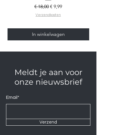
Normale prijs
Verkoopprijs
€ 18,00
€ 9,99
Verzendkosten
In winkelwagen
Meldt je aan voor
onze nieuwsbrief
Email*
Verzend