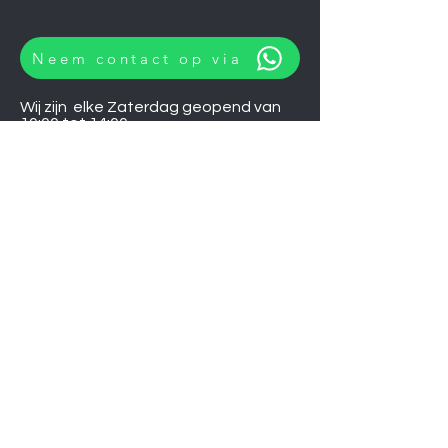
Neem contact op via
Wij zijn elke Zaterdag geopend van
10:00 tot 14:00.
U kunt natuurlijk ook op afspraak op
andere momenten langskomen.
Let op
06-06-2026
zijn wij gesloten.
Koelkasten
Afzuigkappen
Ovens
Magnetrons
Vaatwassers
Inductie kookplaten
Keramische kookplaten
Gas kookplaten