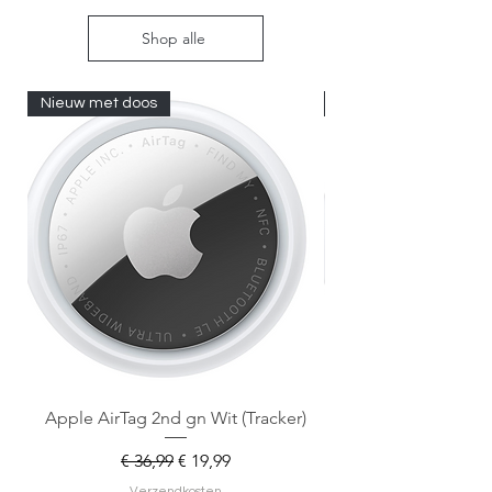
Shop alle
Nieuw met doos
Nieuw met doos
Apple AirTag 2nd gn Wit (Tracker)
Apple AirTag 2nd gen
Normale prijs
Verkoopprijs
€ 36,99
€ 19,99
Verzendkosten