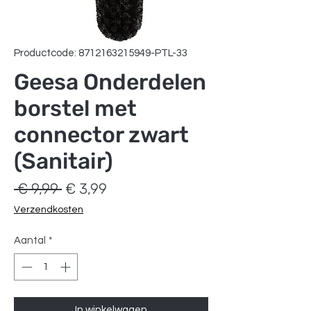
Productcode: 8712163215949-PTL-33
Geesa Onderdelen
borstel met
connector zwart
(Sanitair)
Normale
Verkoopprijs
 € 9,99 
€ 3,99
prijs
Verzendkosten
Aantal
*
In winkelwagen