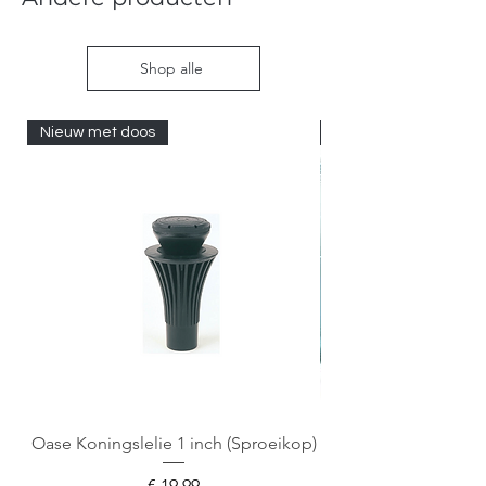
Shop alle
Nieuw met doos
Nieuw met doos
Oase Koningslelie 1 inch (Sproeikop)
Spigen EZ Fit GLAS.
Prijs
€ 19,99