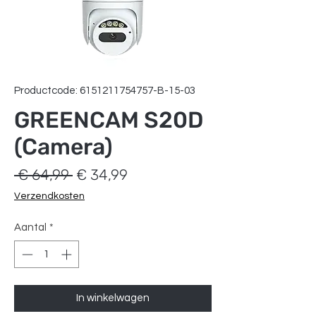
Productcode: 6151211754757-B-15-03
GREENCAM S20D
(Camera)
Normale
Verkoopprijs
 € 64,99 
€ 34,99
prijs
Verzendkosten
Aantal
*
In winkelwagen