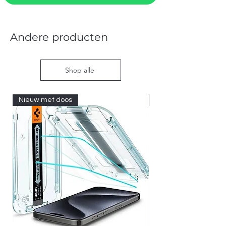
Andere producten
Shop alle
Nieuw met doos
Nieuw met doos