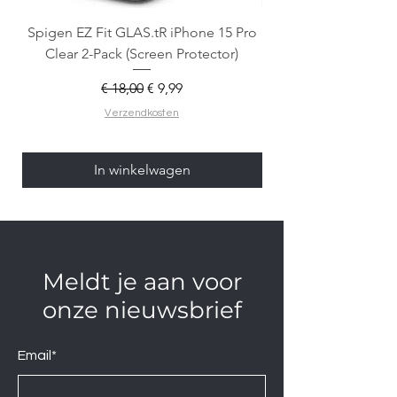
Spigen EZ Fit GLAS.tR iPhone 15 Pro
OtterBox React Mag
Clear 2-Pack (Screen Protector)
Normale prijs
Verkoopprijs
€ 18,00
€ 9,99
Verzendkosten
In winkelwagen
Meldt je aan voor
onze nieuwsbrief
Email*