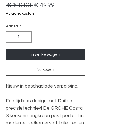
Normale
Verkoopprijs
 € 100,00 
€ 49,99
prijs
Verzendkosten
Aantal
*
In winkelwagen
Nu kopen
Nieuw in beschadigde verpakking.
Een tijdloos design met Duitse
precisietechniek! De GROHE Costa
S keukenmengkraan past perfect in
moderne badkamers of toiletten en