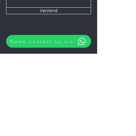
Verzend
Neem contact op via
Wij zijn elke Zaterdag geopend van
10:00 tot 14:00.
U kunt natuurlijk ook op afspraak op
andere momenten langskomen.
Let op
06-06-2026
zijn wij gesloten.
Koelkasten
Afzuigkappen
Ovens
Magnetrons
Vaatwassers
Inductie kookplaten