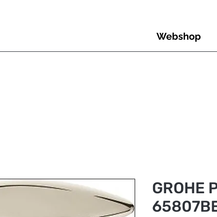
Webshop
GROHE P
65807B