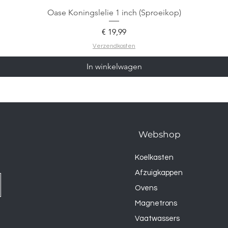
Oase Koningslelie 1 inch (Sproeikop)
Prijs
€ 19,99
Verzendkosten
In winkelwagen
Webshop
Koelkasten
Afzuigkappen
Ovens
Magnetrons
Vaatwassers