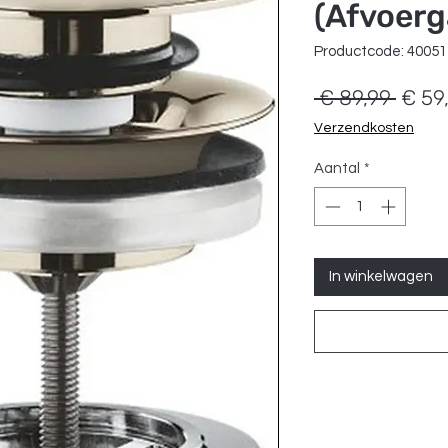
(Afvoerg
Productcode: 4005
Norm
 € 89,99 
€ 59
prijs
Verzendkosten
Aantal
*
In winkelwagen