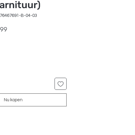
arnituur)
176467691-B-04-03
ale
Verkoopprijs
,99
Nu kopen