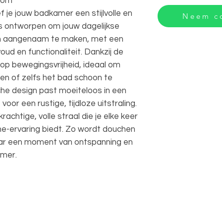
room
je jouw badkamer een stijlvolle en
Neem co
is ontworpen om jouw dagelijkse
n aangenaam te maken, met een
ud en functionaliteit. Dankzij de
lop bewegingsvrijheid, ideaal om
len of zelfs het bad schoon te
sche design past moeiteloos in een
or een rustige, tijdloze uitstraling.
achtige, volle straal die je elke keer
e-ervaring biedt. Zo wordt douchen
aar een moment van ontspanning en
amer.