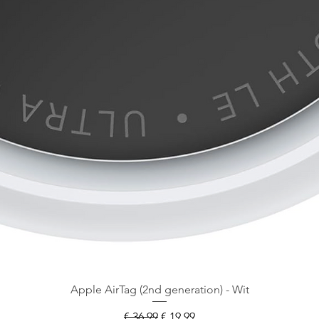
Apple AirTag (2nd generation) - Wit
Normale prijs
Verkoopprijs
€ 36,99
€ 19,99