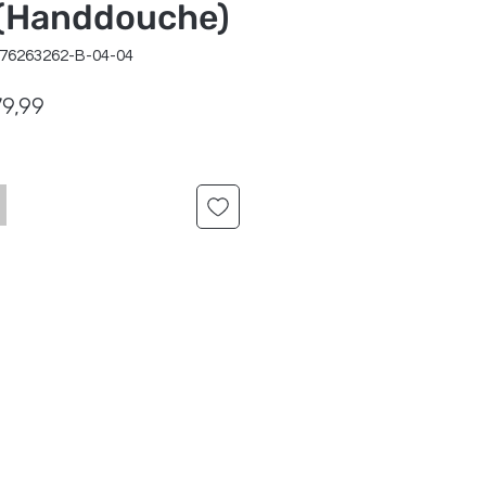
 (Handdouche)
176263262-B-04-04
male
Verkoopprijs
79,99