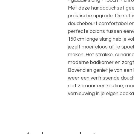
- gladde slang - 150cm - ch
Met deze handdouchset geef 
praktische upgrade. De set 
douchebeurt comfortabel e
perfecte balans tussen eenvo
150 cm lange slang heb je vo
jezelf moeiteloos af te spoe
maken. Het strakke, cilindri
moderne badkamer en zorgt vo
Bovendien geniet je van een kr
weer een verfrissende douch
niet zomaar een routine, m
vernieuwing in je eigen badk