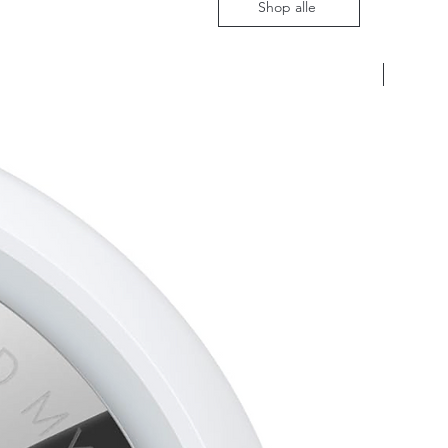
Shop alle
Nieuw m