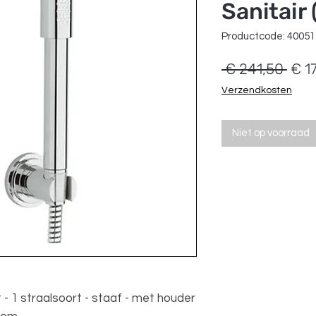
Sanitair
Productcode: 4005
Nor
 € 241,50 
€ 1
prijs
Verzendkosten
Niet op voorraad
1 straalsoort - staaf - met houder