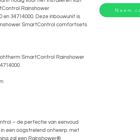
it nodig voor het installeren van
Control Rainshower
Neem co
 en 34714000. Deze inbouwunit is
nshower SmartControl comfortsets
rohtherm SmartControl Rainshower
34714000
mm
rol – de perfectie van eenvoud
t in een oogstrelend ontwerp: met
iening zal een Rainshower®