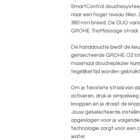
SmartControl douchesystee
naar een hoger niveau tillen.
360 mm breed. De DUO-varian
GROHE TrioMassage straal.
De handdouche biedt de keu
geïnjecteerde GROHE O2 stra
maximaal doucheplezier kun
tegelijkertijd worden gebruik
Om je favoriete straal van 
activeren, druk je simpelwe
knoppen èn je draait de kno
Jouw geselecteerde instelli
opgeslagen voor je volgen
technologie zorgt voor een 
water.