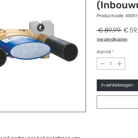
(Inbouwu
Productcode: 4005
Norm
 € 89,99 
€ 59
prijs
Verzendkosten
Aantal
*
In winkelwagen