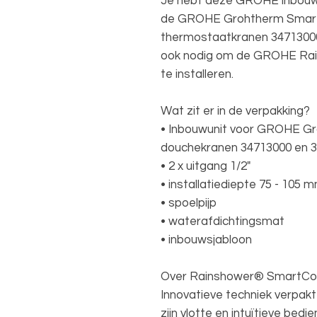
Je hebt deze GROHE inbouwun
de GROHE Grohtherm Smart
thermostaatkranen 34713000
ook nodig om de GROHE Rai
te installeren.
Wat zit er in de verpakking?
• Inbouwunit voor GROHE G
douchekranen 34713000 en 
• 2 x uitgang 1/2"
• installatiediepte 75 - 105 
• spoelpijp
• waterafdichtingsmat
• inbouwsjabloon
Over Rainshower® SmartCont
Innovatieve techniek verpak
zijn vlotte en intuïtieve bed