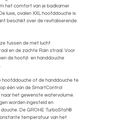
m het comfort van je badkamer
 De luxe, ovalen XXL hoofddouche is
t beschikt over de revitaliserende
ze tussen de met lucht
al en de zachte Rain straal. Voor
nen de hoofd- en handdouche
t.
de hoofddouche of de handdouche te
g op één van de SmartControl
p naar het gewenste watervolume.
ngen worden ingesteld en
de douche. De GROHE TurboStat®
constante temperatuur van het