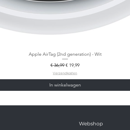
Apple AirTag (2nd generation) - Wit
Normale prijs
Verkoopprijs
€ 36,99
€ 19,99
Verzendkosten
In winkelwagen
Webshop