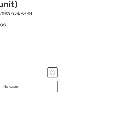
nit)
176409790-B-04-04
ale
Verkoopprijs
,99
Nu kopen