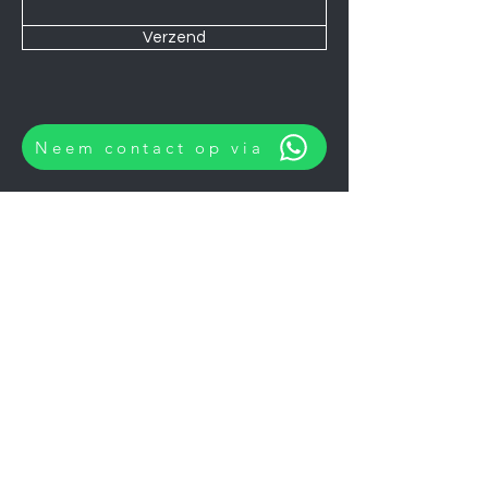
Verzend
Neem contact op via
Wij zijn elke Zaterdag geopend van
10:00 tot 14:00.
U kunt natuurlijk ook op afspraak op
andere momenten langskomen.
Let op
06-06-2026
zijn wij gesloten.
Koelkasten
Afzuigkappen
Ovens
Magnetrons
Vaatwassers
Inductie kookplaten