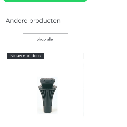
Andere producten
Shop alle
Nieuw met doos
Nieuw met doos