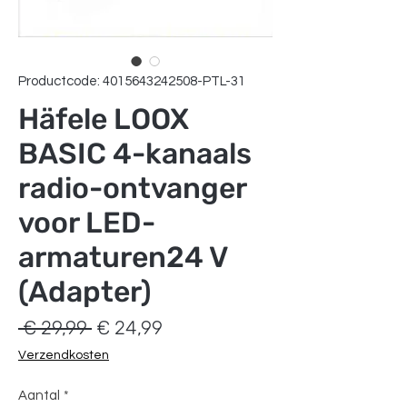
Productcode: 4015643242508-PTL-31
Häfele LOOX
BASIC 4-kanaals
radio-ontvanger
voor LED-
armaturen24 V
(Adapter)
Normale
Verkoopprijs
 € 29,99 
€ 24,99
prijs
Verzendkosten
Aantal
*