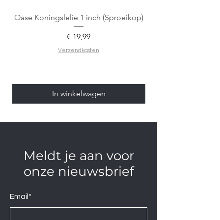
Oase Koningslelie 1 inch (Sproeikop)
Spigen EZ Fit GLAS.
Prijs
€ 19,99
Verzendkosten
In winkelwagen
Meldt je aan voor
onze nieuwsbrief
Email*