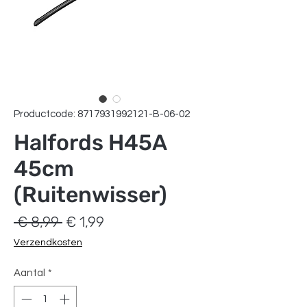
Productcode: 8717931992121-B-06-02
Halfords H45A
45cm
(Ruitenwisser)
Normale
Verkoopprijs
 € 8,99 
€ 1,99
prijs
Verzendkosten
Aantal
*