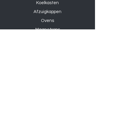
Koelkasten
Afzuigkappen
Ovens
Magnetrons
Vaatwassers
Inductie kookplaten
Keramische kookplaten
Gas kookplaten
Hoesjes
Telefoons
Gaming
Kabels
Powerbanks
Overige
Accessoires