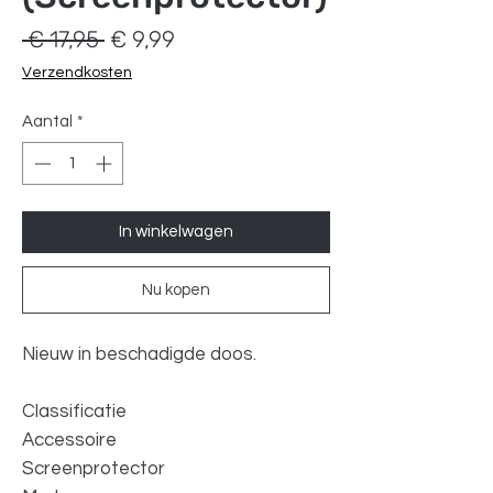
Normale
Verkoopprijs
 € 17,95 
€ 9,99
prijs
Verzendkosten
Aantal
*
In winkelwagen
Nu kopen
Nieuw in beschadigde doos.
Classificatie
Accessoire
Screenprotector