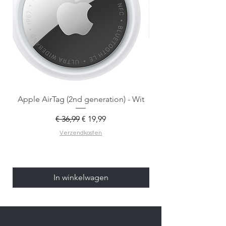
Apple AirTag (2nd generation) - Wit
Normale prijs
Verkoopprijs
€ 36,99
€ 19,99
Verzendkosten
In winkelwagen