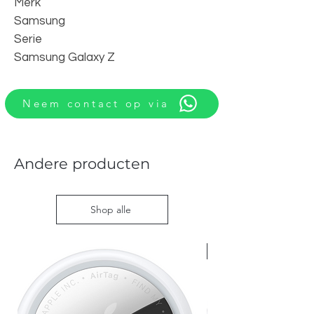
Merk
Samsung
Serie
Samsung Galaxy Z
Neem contact op via
Andere producten
Shop alle
Nieuw met doos