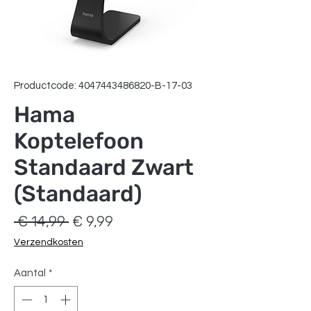
Productcode: 4047443486820-B-17-03
Hama
Koptelefoon
Standaard Zwart
(Standaard)
Normale
Verkoopprijs
 € 14,99 
€ 9,99
prijs
Verzendkosten
Aantal
*