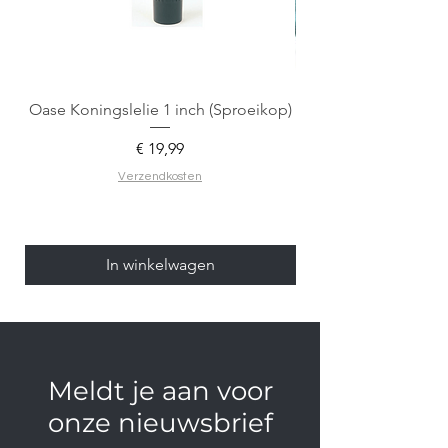
Oase Koningslelie 1 inch (Sproeikop)
Spigen EZ Fit GLAS.
Prijs
€ 19,99
Verzendkosten
In winkelwagen
Meldt je aan voor
onze nieuwsbrief