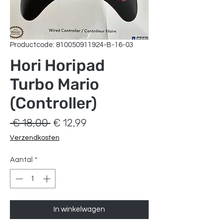
Productcode: 810050911924-B-16-03
Hori Horipad
Turbo Mario
(Controller)
Normale
Verkoopprijs
 € 18,00 
€ 12,99
prijs
Verzendkosten
Aantal
*
In winkelwagen