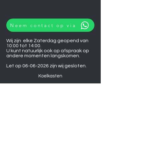
Neem contact op via
Wij zijn elke Zaterdag geopend van
10:00 tot 14:00.
U kunt natuurlijk ook op afspraak op
andere momenten langskomen.
Let op
06-06-2026
zijn wij gesloten.
Koelkasten
Afzuigkappen
Ovens
Magnetrons
Vaatwassers
Inductie kookplaten
Keramische kookplaten