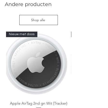
Andere producten
Shop alle
Nieuw met doos
Nieuw met doos
Apple AirTag 2nd gn Wit (Tracker)
Apple AirTag 2nd gen