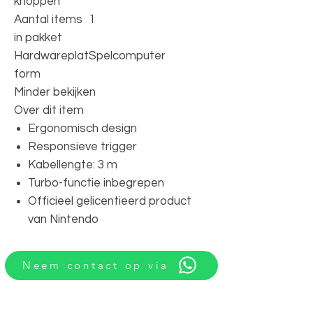
knoppen
Aantal items
1
in pakket
Hardwareplat
Spelcomputer
form
Minder bekijken
Over dit item
Ergonomisch design
Responsieve trigger
Kabellengte: 3 m
Turbo-functie inbegrepen
Officieel gelicentieerd product
van Nintendo
Neem contact op via