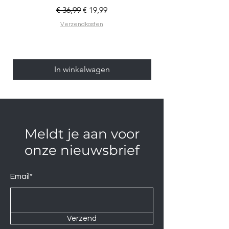
Normale prijs
Verkoopprijs
€ 36,99
€ 19,99
Verzendkosten
In winkelwagen
Meldt je aan voor
onze nieuwsbrief
Email*
Verzend