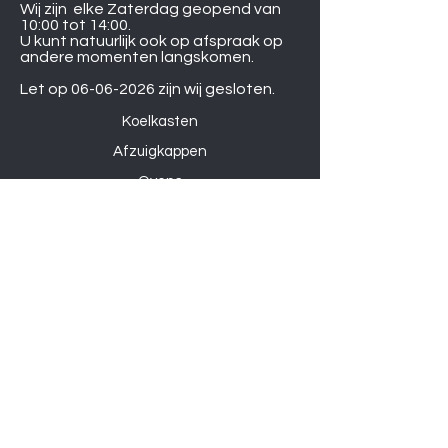
Wij zijn elke Zaterdag geopend van
10:00 tot 14:00.
U kunt natuurlijk ook op afspraak op
andere momenten langskomen.
Let op
06-06-2026
zijn wij gesloten.
Koelkasten
Afzuigkappen
Ovens
Magnetrons
Vaatwassers
Inductie kookplaten
Keramische kookplaten
Gas kookplaten
Hoesjes
Telefoons
Gaming