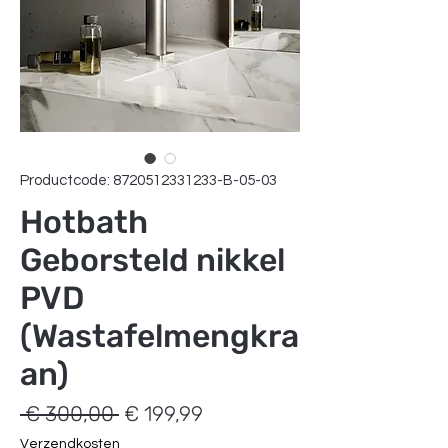
Productcode: 8720512331233-B-05-03
Hotbath
Geborsteld nikkel
PVD
(Wastafelmengkra
an)
Normale
Verkoopprijs
 € 300,00 
€ 199,99
prijs
Verzendkosten