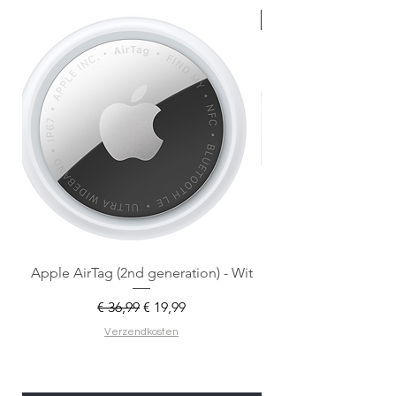
Nieuw met doos
Apple AirTag (2nd generation) - Wit
Normale prijs
Verkoopprijs
€ 36,99
€ 19,99
Verzendkosten