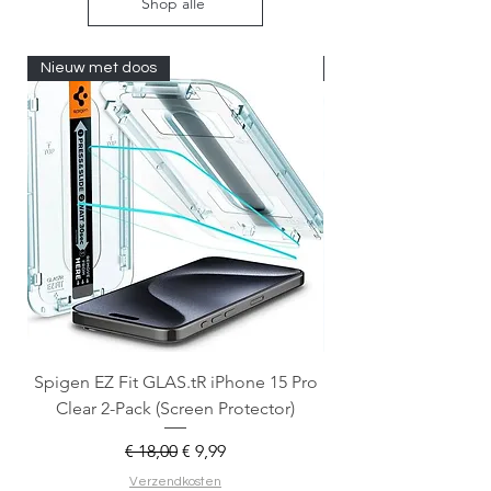
Shop alle
Nieuw met doos
Nieuw met doos
Spigen EZ Fit GLAS.tR iPhone 15 Pro
OtterBox React Mag
Clear 2-Pack (Screen Protector)
Normale prijs
Verkoopprijs
€ 18,00
€ 9,99
Verzendkosten