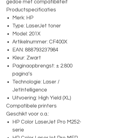
gedoe met compatibiliteit
Productspecificaties
Merk: HP
Type: LaserJet toner
Model: 201X
Artikelnummer: CF400X
EAN: 888793237984
Kleur: Zwart
Paginaopbrengst: ± 2.800
pagina’s
Technologie: Laser /
JetIntelligence
Uitvoering: High Yield (XL)
Compatibele printers
Geschikt voor o.a.:
HP Color LaserJet Pro M252-
serie
HP Color LaserJet Pro MFP