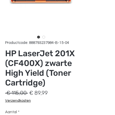
Productcode: 888793237984-B-15-04
HP LaserJet 201X
(CF400X) zwarte
High Yield (Toner
Cartridge)
Normale
Verkoopprijs
 € 115,00 
€ 89,99
prijs
Verzendkosten
Aantal
*